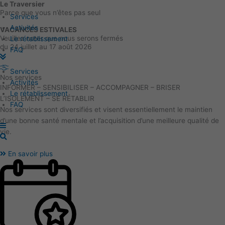
Le Traversier
Aller
Main
Parce que vous n’êtes pas seul
au
Menu
Services
contenu
Activités
VACANCES ESTIVALES
Veuillez noter que nous serons fermés
Le rétablissement
du 24 juillet au 17 août 2026
FAQ
Services
Nos services
Activités
INFORMER – SENSIBILISER – ACCOMPAGNER – BRISER
Le rétablissement
L’ISOLEMENT – SE RÉTABLIR
FAQ
Nos services sont diversifiés et visent essentiellement le maintien
d’une bonne santé mentale et l’acquisition d’une meilleure qualité de
vie.
En savoir plus