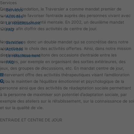
Services
Aller
Main
Depuis sa fondation, le Traversier a comme mandat premier de
au
Menu
Services
susciter et de favoriser l’entraide auprès des personnes vivant avec
contenu
Activités
des problèmes de santé mentale. En 2002, un deuxième mandat
Le rétablissement
s’ajoute afin d’offrir des activités de centre de jour.
FAQ
Nous portons donc un double mandat qui se concrétise dans notre
Services
approche et le choix des activités offertes. Ainsi, dans notre mission
Activités
d’entraide, nous suscitons des occasions d’entraide entre les
Le rétablissement
membres, par exemple en organisant des sorties extérieures, des
FAQ
jeux, des groupes de discussions, etc. En mandat centre de jour,
l’intervenant offre des activités thérapeutiques visant l’amélioration
et/ou le maintien de l’équilibre émotionnel et psychologique de la
personne ainsi que des activités de réadaptation sociale permettant
à la personne de maximiser son potentiel d’adaptation sociale, par
exemple des ateliers sur le rétablissement, sur la connaissance de soi
et sur la qualité de vie.
ENTRAIDE ET CENTRE DE JOUR