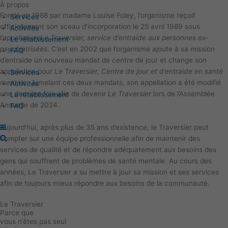
À propos
Aller
Main
Fondé en 1988 par madame Louise Foley, l’organisme reçoit
au
Menu
Services
officiellement son sceau d’incorporation le 25 avril 1989 sous
contenu
Activités
l’appellation
Le Traversier, service d’entraide aux personnes ex-
Le rétablissement
psychiatrisées
. C’est en 2002 que l’organisme ajoute à sa mission
FAQ
d’entraide un nouveau mandat de centre de jour et change son
appellation pour
Le Traversier, Centre de jour et d’entraide en santé
Services
mentale
. Jumelant ces deux mandats, son appellation a été modifié
Activités
une dernière fois afin de devenir
Le Traversier
lors de l’Assemblée
Le rétablissement
Annuelle de 2024.
FAQ
Aujourd’hui, après plus de 35 ans d’existence, le Traversier peut
compter sur une équipe professionnelle afin de maintenir des
services de qualité et de répondre adéquatement aux besoins des
gens qui souffrent de problèmes de santé mentale. Au cours des
années, Le Traversier a su mettre à jour sa mission et ses services
afin de toujours mieux répondre aux besoins de la communauté.
Le Traversier
Parce que
vous n’êtes pas seul