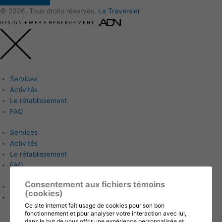
© 2026, Tous droits réservés,
La Traversier
DESIGN
+
WEB
+
HÉBERGEMENT
Services
Activités
Le rétablissement
FAQ
Services
Activités
Le rétablissement
FAQ
Consentement aux fichiers témoins
Accueil
(cookies)
À propos
Ce site internet fait usage de cookies pour son bon
Historique, mission, vision & valeurs
fonctionnement et pour analyser votre interaction avec lui,
Conseil d’administration
dans le but de vous offrir une expérience personnalisée et