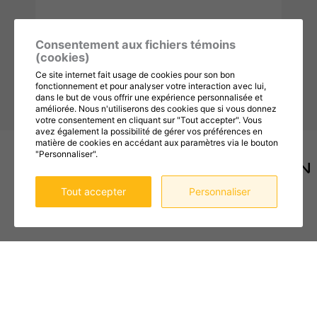
Consentement aux fichiers témoins
(cookies)
Ce site internet fait usage de cookies pour son bon
Envoyer
fonctionnement et pour analyser votre interaction avec lui,
dans le but de vous offrir une expérience personnalisée et
améliorée. Nous n'utiliserons des cookies que si vous donnez
votre consentement en cliquant sur "Tout accepter". Vous
avez également la possibilité de gérer vos préférences en
© 2026, TOUS DROITS RÉSERVÉS,
LA TRAVERSIER
matière de cookies en accédant aux paramètres via le bouton
"Personnaliser".
DESIGN
+
WEB
+
HÉBERGEMENT
Tout accepter
Personnaliser
SERVICES