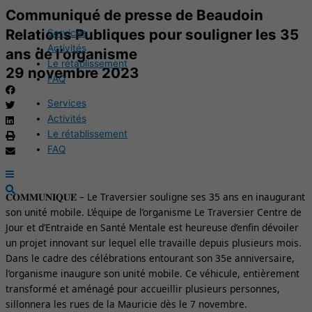
Aller
Main
Communiqué de presse de Beaudoin
au
Menu
Relations Publiques pour souligner les 35
Services
contenu
Activités
ans de l’organisme
Le rétablissement
29 novembre 2023
FAQ
Services
Activités
Le rétablissement
FAQ
𝐂𝐎𝐌𝐌𝐔𝐍𝐈𝐐𝐔𝐄́ – Le Traversier souligne ses 35 ans en inaugurant
son unité mobile.
L’équipe de l’organisme Le Traversier Centre de
Jour et d’Entraide en Santé Mentale
est heureuse d’enfin dévoiler
un projet innovant sur lequel elle travaille depuis plusieurs mois.
Dans le cadre des célébrations entourant son 35e anniversaire,
l’organisme inaugure son unité mobile. Ce véhicule, entièrement
transformé et aménagé pour accueillir plusieurs personnes,
sillonnera les rues de la Mauricie dès le 7 novembre.