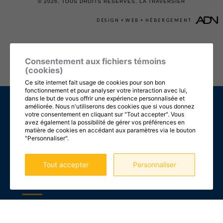
© 2026, TOUS DROITS RÉSERVÉS,
LA TRAVERSIER
DESIGN
+
WEB
+
HÉBERGEMENT
Consentement aux fichiers témoins
(cookies)
Ce site internet fait usage de cookies pour son bon
fonctionnement et pour analyser votre interaction avec lui,
dans le but de vous offrir une expérience personnalisée et
améliorée. Nous n'utiliserons des cookies que si vous donnez
votre consentement en cliquant sur "Tout accepter". Vous
SERVICES
avez également la possibilité de gérer vos préférences en
matière de cookies en accédant aux paramètres via le bouton
ACTIVITÉS
"Personnaliser".
LE RÉTABLISSEMENT
Tout accepter
Personnaliser
FAQ
Accueil