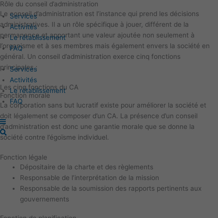
Rôle du conseil d’administration
Aller
Main
Le conseil d’administration est l’instance qui prend les décisions
au
Menu
Services
administratives. Il a un rôle spécifique à jouer, différent de la
contenu
Activités
permanence et apportant une valeur ajoutée non seulement à
Le rétablissement
l’organisme et à ses membres mais également envers la société en
FAQ
général. Un conseil d’administration exerce cinq fonctions
principales :
Services
Activités
Les cinq fonctions du CA
Le rétablissement
Fonction morale
FAQ
La corporation sans but lucratif existe pour améliorer la société et
doit légalement se composer d’un CA. La présence d’un conseil
d’administration est donc une garantie morale que se donne la
société contre l’égoïsme individuel.
Fonction légale
Dépositaire de la charte et des règlements
Responsable de l’interprétation de la mission
Responsable de la soumission des rapports pertinents aux
gouvernements